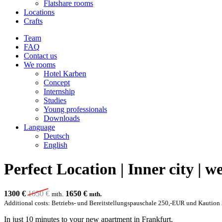
Flatshare rooms
Locations
Crafts
Team
FAQ
Contact us
We rooms
Hotel Karben
Concept
Internship
Studies
Young professionals
Downloads
Language
Deutsch
English
Perfect Location | Inner city | 
1300 €
1650
€
1650
€
mth.
mth.
Additional costs: Betriebs- und Bereitstellungspauschale 250,-EUR und Kautio
In just 10 minutes to your new apartment in Frankfurt.